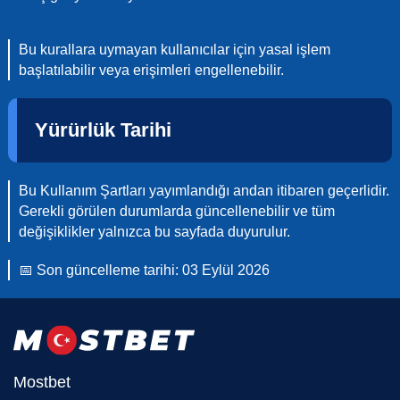
Bu kurallara uymayan kullanıcılar için yasal işlem
başlatılabilir veya erişimleri engellenebilir.
Yürürlük Tarihi
Bu Kullanım Şartları yayımlandığı andan itibaren geçerlidir.
Gerekli görülen durumlarda güncellenebilir ve tüm
değişiklikler yalnızca bu sayfada duyurulur.
📅 Son güncelleme tarihi: 03 Eylül 2026
Mostbet