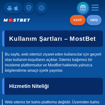
KAYIT
GIRIŞ
Kullanım Şartları – MostBet
Bu sayfa, web sitemizi ziyaret eden kullanıcılar için geçerli
olan kullanım koşullarını açıklar. Sitemiz bağımsız bir
inceleme platformudur ve MostBet hakkında yalnızca
bilgilendirme amaçlı içerik yayınlar.
Hizmetin Niteliği
Web sitemiz bir bahis platformu değildir. Üzerinden bahis