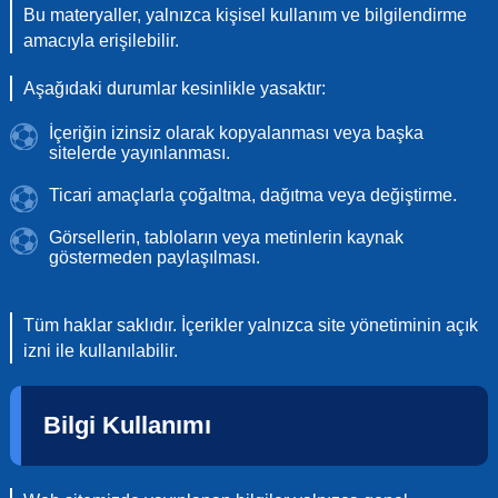
Bu materyaller, yalnızca kişisel kullanım ve bilgilendirme
amacıyla erişilebilir.
Aşağıdaki durumlar kesinlikle yasaktır:
İçeriğin izinsiz olarak kopyalanması veya başka
sitelerde yayınlanması.
Ticari amaçlarla çoğaltma, dağıtma veya değiştirme.
Görsellerin, tabloların veya metinlerin kaynak
göstermeden paylaşılması.
Tüm haklar saklıdır. İçerikler yalnızca site yönetiminin açık
izni ile kullanılabilir.
Bilgi Kullanımı