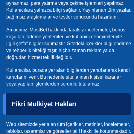
oynanmaz, para yatırma veya çekme işlemleri yapılmaz.
Kullanıcılara yalnızca bilgi sağlanır. Yayınlanan tüm yazılar,
bağımsız araştırmalar ve testler sonucunda hazırlanır.
Amacımız, MostBet hakkında tarafsız incelemeler, bonus
koşulları, ödeme yöntemleri ve kullanıcı deneyimleriyle
ilgili şeffaf bilgiler sunmaktır. Sitedeki içerikler bilgilendirme
ve rehberlik niteliği taşır, hiçbir zaman reklam ya da
doğrudan hizmet teklifi değildir.
Kullanıcılar, burada yer alan bilgilerden yararlanarak kendi
kararlarını verir. Bu nedenle site, alınan kişisel kararlar
veya yapılan işlemlerden sorumlu tutulamaz.
Fikri Mülkiyet Hakları
Web sitemizde yer alan tüm içerikler, metinler, incelemeler,
tablolar, tasarımlar ve görseller telif hakkı ile korunmaktadır.