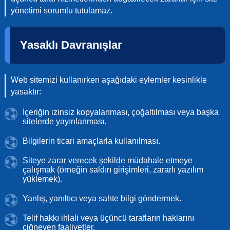
yönetimi sorumlu tutulamaz.
Yasaklı Davranışlar
Web sitemizi kullanırken aşağıdaki eylemler kesinlikle
yasaktır:
İçeriğin izinsiz kopyalanması, çoğaltılması veya başka
sitelerde yayınlanması.
Bilgilerin ticari amaçlarla kullanılması.
Siteye zarar verecek şekilde müdahale etmeye
çalışmak (örneğin saldırı girişimleri, zararlı yazılım
yüklemek).
Yanlış, yanıltıcı veya sahte bilgi göndermek.
Telif hakkı ihlali veya üçüncü tarafların haklarını
çiğneyen faaliyetler.