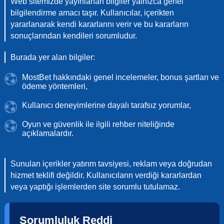
Web sitemizde yayınlanan bilgiler yalnızca genel
bilgilendirme amacı taşır. Kullanıcılar, içerikten
yararlanarak kendi kararlarını verir ve bu kararların
sonuçlarından kendileri sorumludur.
Burada yer alan bilgiler:
MostBet hakkındaki genel incelemeler, bonus şartları ve
ödeme yöntemleri,
Kullanıcı deneyimlerine dayalı tarafsız yorumlar,
Oyun ve güvenlik ile ilgili rehber niteliğinde
açıklamalardır.
Sunulan içerikler yatırım tavsiyesi, reklam veya doğrudan
hizmet teklifi değildir. Kullanıcıların verdiği kararlardan
veya yaptığı işlemlerden site sorumlu tutulamaz.
Sorumluluk Reddi